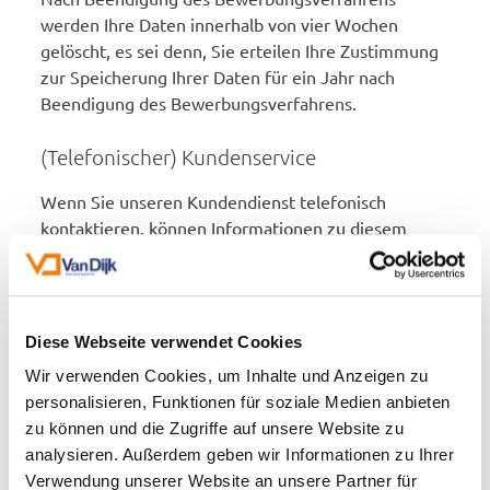
werden Ihre Daten innerhalb von vier Wochen
gelöscht, es sei denn, Sie erteilen Ihre Zustimmung
zur Speicherung Ihrer Daten für ein Jahr nach
Beendigung des Bewerbungsverfahrens.
(Telefonischer) Kundenservice
Wenn Sie unseren Kundendienst telefonisch
kontaktieren, können Informationen zu diesem
Kontaktzeitpunkt gespeichert werden,
beispielsweise durch Aufzeichnung Ihres
Kommentars, Ihrer Frage oder Ihrer Beschwerde,
damit wir Ihnen auch zu einem späteren Zeitpunkt
Diese Webseite verwendet Cookies
noch behilflich sein können. Auch Ihre
Wir verwenden Cookies, um Inhalte und Anzeigen zu
Telefongespräche mit unserem Kundenservice
personalisieren, Funktionen für soziale Medien anbieten
können aufgezeichnet werden. Auch hierüber
zu können und die Zugriffe auf unsere Website zu
werden Sie zum Zeitpunkt des Telefonats und vor
analysieren. Außerdem geben wir Informationen zu Ihrer
Beginn der Aufzeichnung informiert.
Verwendung unserer Website an unsere Partner für