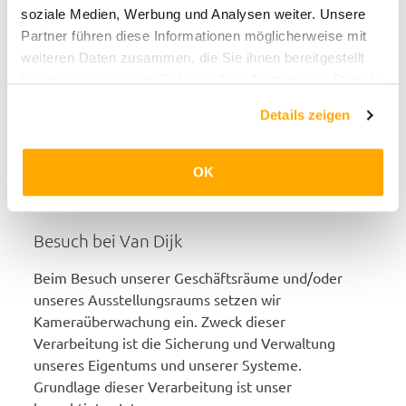
soziale Medien, Werbung und Analysen weiter. Unsere
Die Aufzeichnungen dienen zu Schulungszwecken
Partner führen diese Informationen möglicherweise mit
und als Nachweis für den Abschluss eines Vertrags
weiteren Daten zusammen, die Sie ihnen bereitgestellt
oder einer sonstigen Vereinbarung. Grundlage
haben oder die sie im Rahmen Ihrer Nutzung der Dienste
dieser Verarbeitung ist unser berechtigtes
gesammelt haben.
Interesse.
Details zeigen
Die Aufzeichnungen der Telefongespräche werden
OK
gelöscht, sobald sie für diese Zwecke nicht mehr
benötigt werden.
Besuch bei Van Dijk
Beim Besuch unserer Geschäftsräume und/oder
unseres Ausstellungsraums setzen wir
Kameraüberwachung ein. Zweck dieser
Verarbeitung ist die Sicherung und Verwaltung
unseres Eigentums und unserer Systeme.
Grundlage dieser Verarbeitung ist unser