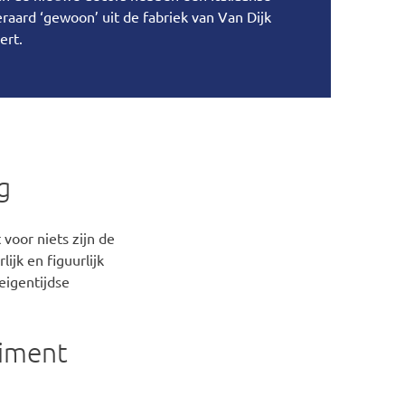
raard ‘gewoon’ uit de fabriek van Van Dijk
ert.
g
 voor niets zijn de
ijk en figuurlijk
eigentijdse
timent