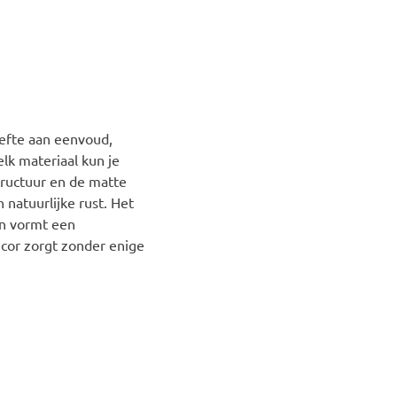
efte aan eenvoud,
k materiaal kun je
tructuur en de matte
n natuurlijke rust. Het
en vormt een
ecor zorgt zonder enige