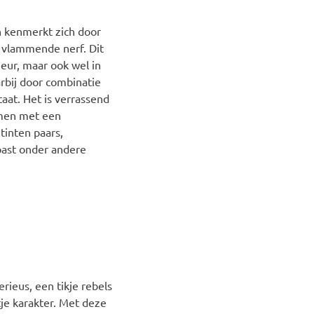
h kenmerkt zich door
g vlammende nerf. Dit
ieur, maar ook wel in
arbij door combinatie
aat. Het is verrassend
amen met een
tinten paars,
 past onder andere
rieus, een tikje rebels
tje karakter. Met deze