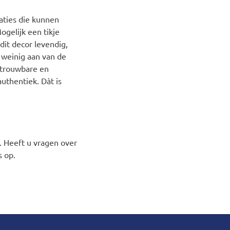
caties die kunnen
gelijk een tikje
dit decor levendig,
 weinig aan van de
betrouwbare en
authentiek. Dàt is
. Heeft u vragen over
 op.