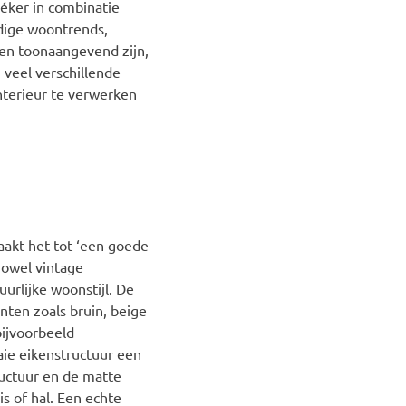
zéker in combinatie
dige woontrends,
en toonaangevend zijn,
 veel verschillende
interieur te verwerken
aakt het tot ‘een goede
 zowel vintage
urlijke woonstijl. De
nten zoals bruin, beige
bijvoorbeeld
aaie eikenstructuur een
tructuur en de matte
s of hal. Een echte