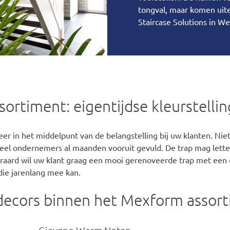
tongval, maar komen uite
Staircase Solutions in We
rtiment: eigentijdse kleurstellin
er in het middelpunt van de belangstelling bij uw klanten. Niet
veel ondernemers al maanden vooruit gevuld. De trap mag letterl
raard wil uw klant graag een mooi gerenoveerde trap met een 
 die jarenlang mee kan.
 decors binnen het Mexform assor
Giaveno Warm Noten