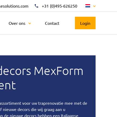
sesolutions.com
+31 (0)495-626250
Over ons
Contact
Login
decors MexForm
ent
ssortiment voor uw traprenovatie mee met de
ijf nieuwe decors die wij graag aan u
an de nieuwe decors hebben een Italiaanse