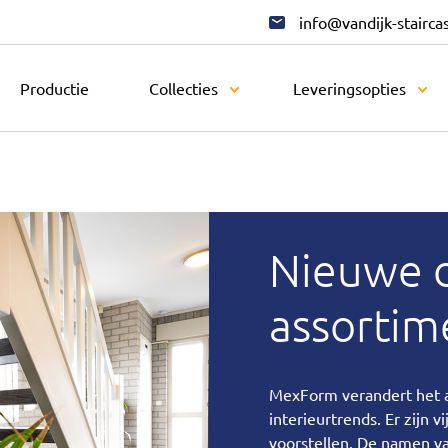
info@vandijk-stairca
Productie
Collecties
Leveringsopties
Nieuwe 
assortim
MexForm verandert het a
interieurtrends. Er zijn v
voorstellen. De namen v