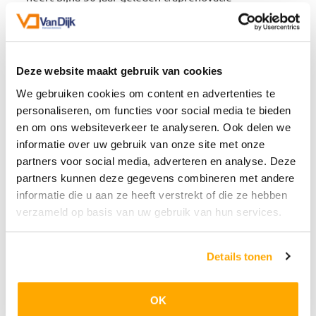
ontwikkeld zoals we die vandaag de dag kennen.
Een traprenovatie kan verder gaan dan alleen de
treden. Zo kunnen ook de stootborden en de
Deze website maakt gebruik van cookies
zijkanten van de trap (de wangen) worden bekleed.
We gebruiken cookies om content en advertenties te
Daarnaast zijn er extra opties zoals het integreren
personaliseren, om functies voor social media te bieden
van ledverlichting in de treden voor een moderne
en om ons websiteverkeer te analyseren. Ook delen we
uitstraling.
informatie over uw gebruik van onze site met onze
partners voor social media, adverteren en analyse. Deze
Wij zijn specialist op het gebied van traprenovatie,
partners kunnen deze gegevens combineren met andere
en dat zie je terug in onze flexibele leveringsopties.
informatie die u aan ze heeft verstrekt of die ze hebben
Afhankelijk van je wensen bepaal je zelf in hoeverre
verzameld op basis van uw gebruik van hun services.
je ontzorgd wilt worden bij het aanbieden van een
traprenovatie aan de klant. Of je nu alleen
materialen nodig hebt of een complete service
Details tonen
inclusief montage en ondersteuning, wij bieden
altijd een oplossing die bij jou past.
OK