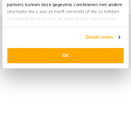
Login
partners kunnen deze gegevens combineren met andere
informatie die u aan ze heeft verstrekt of die ze hebben
verzameld op basis van uw gebruik van hun services.
©2026 - Van Dijk Staircase Solutions | All rights
reserved
Details tonen
Privacyverklaring
Cookiebeleid
Cookievoorkeuren
OK
Algemene voorwaarden