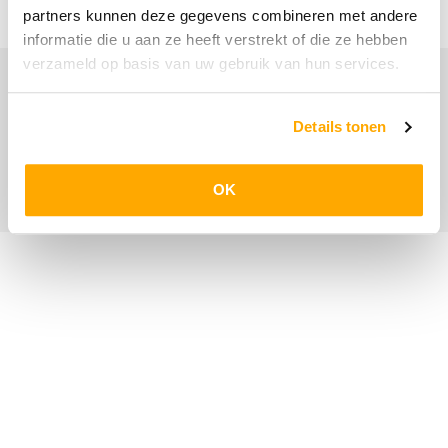
Login
partners kunnen deze gegevens combineren met andere
informatie die u aan ze heeft verstrekt of die ze hebben
verzameld op basis van uw gebruik van hun services.
©2026 - Van Dijk Staircase Solutions | All rights
reserved
Details tonen
Privacyverklaring
Cookiebeleid
Cookievoorkeuren
OK
Algemene voorwaarden